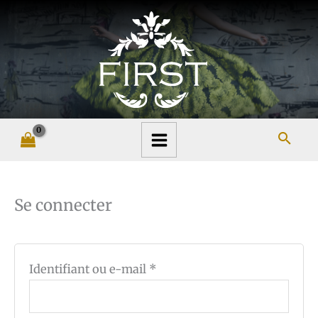
Aller
au
contenu
Re
Obligatoire
Obligatoire
Obligatoire
Se connecter
Identifiant ou e-mail
*