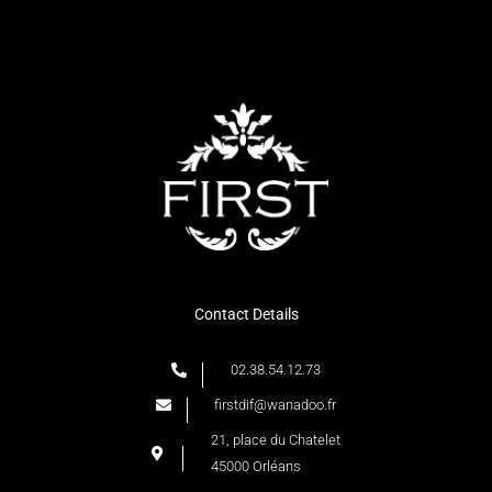
Contact Details
02.38.54.12.73
firstdif@wanadoo.fr
21, place du Chatelet
45000 Orléans